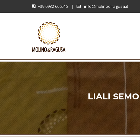
+39 0932 666515
|
info@molinodiragusa.it
LIALI SEM